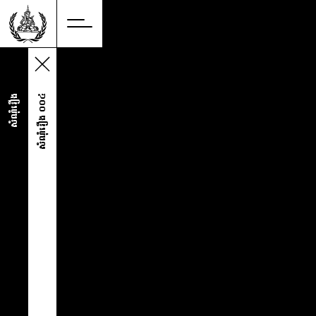
KH
សំណុំរឿង
សំណុំរឿង ០០៤